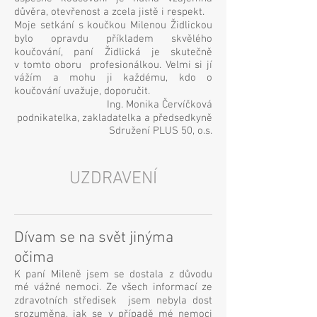
důvěra, otevřenost a zcela jistě i respekt.
Moje setkání s koučkou Milenou Židlickou
bylo opravdu příkladem skvělého
koučování, paní Židlická je skutečně
v tomto oboru profesionálkou. Velmi si jí
vážím a mohu ji každému, kdo o
koučování uvažuje, doporučit.
Ing. Monika Červíčková
podnikatelka, zakladatelka a předsedkyně
Sdružení PLUS 50, o.s.
UZDRAVENÍ
Dívam se na svět jinýma
očima
K paní Mileně jsem se dostala z důvodu
mé vážné nemoci. Ze všech informací ze
zdravotních středisek jsem nebyla dost
srozuměna, jak se v případě mé nemoci