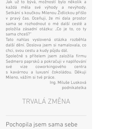
Jak už to bývá, možností bylo několik a
každá měla své výhody a nevýhody.
Setkání s koučkou Milenou Židlickou přišlo
v pravý čas. Oceňuji, že mi dala prostor
sama se rozhodnout o mé další cestě a
položila zásadní otázku: „Co je to, co ty
sama chceš?“
Tato nahlas vyslovená otázka rozběhla
další dění. Doslova jsem si namalovala, co
chci, svou cestu a kudy půjdu dál.
Společně s přítelem jsem založila firmu
Sedmero paprsků a pokračuji v naplňování
své vize coworkingového centra
s kavárnou a luxusní čokoládou. Děkuji
Mileno, vážím si tvé práce.
Ing. Miluše Lusková
podnikatelka
TRVALÁ ZMĚNA
Pochopila jsem sama sebe