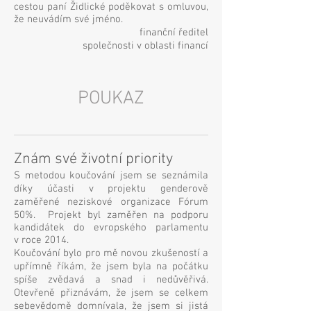
cestou paní Židlické poděkovat s omluvou,
že neuvádím své jméno.
finanční ředitel
společnosti v oblasti financí
POUKAZ
Znám své životní priority
S metodou koučování jsem se seznámila
díky účasti v projektu genderově
zaměřené neziskové organizace Fórum
50%. Projekt byl zaměřen na podporu
kandidátek do evropského parlamentu
v roce 2014.
Koučování bylo pro mě novou zkušeností a
upřímně říkám, že jsem byla na počátku
spíše zvědavá a snad i nedůvěřivá.
Otevřeně přiznávám, že jsem se celkem
sebevědomě domnívala, že jsem si jistá