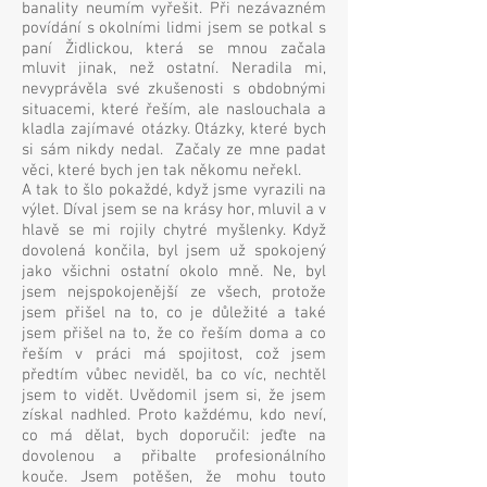
banality neumím vyřešit. Při nezávazném
povídání s okolními lidmi jsem se potkal s
paní Židlickou, která se mnou začala
mluvit jinak, než ostatní. Neradila mi,
nevyprávěla své zkušenosti s obdobnými
situacemi, které řeším, ale naslouchala a
kladla zajímavé otázky. Otázky, které bych
si sám nikdy nedal. Začaly ze mne padat
věci, které bych jen tak někomu neřekl.
A tak to šlo pokaždé, když jsme vyrazili na
výlet. Díval jsem se na krásy hor, mluvil a v
hlavě se mi rojily chytré myšlenky. Když
dovolená končila, byl jsem už spokojený
jako všichni ostatní okolo mně. Ne, byl
jsem nejspokojenější ze všech, protože
jsem přišel na to, co je důležité a také
jsem přišel na to, že co řeším doma a co
řeším v práci má spojitost, což jsem
předtím vůbec neviděl, ba co víc, nechtěl
jsem to vidět. Uvědomil jsem si, že jsem
získal nadhled. Proto každému, kdo neví,
co má dělat, bych doporučil: jeďte na
dovolenou a přibalte profesionálního
kouče. Jsem potěšen, že mohu touto