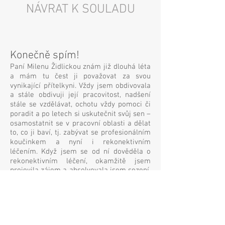
NÁVRAT K SOULADU
Konečně spím!
Paní Milenu Židlickou znám již dlouhá léta
a mám tu čest ji považovat za svou
vynikající přítelkyni. Vždy jsem obdivovala
a stále obdivuji její pracovitost, nadšení
stále se vzdělávat, ochotu vždy pomoci či
poradit a po letech si uskutečnit svůj sen –
osamostatnit se v pracovní oblasti a dělat
to, co ji baví, tj. zabývat se profesionálním
koučinkem a nyní i rekonektivním
léčením. Když jsem se od ní dověděla o
rekonektivním léčení, okamžitě jsem
projevila zájem a absolvovala jsem sezení.
Byla to pro mě úžasná zkušenost – trpěla
jsem předtím nespavostí a byla jsem pak
přes den velmi unavená. Po rekonektivním
léčení nespavost zmizela a celkově se
cítím opravdu výborně. Protože