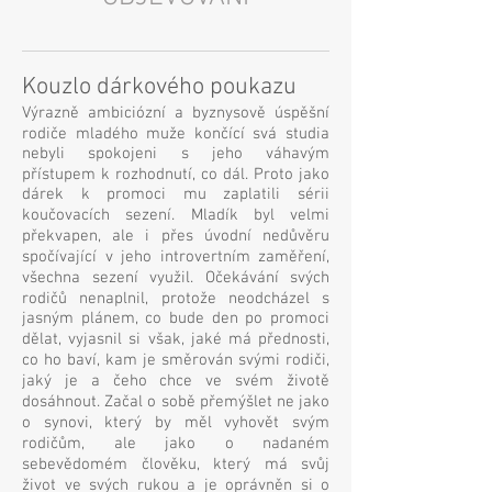
Kouzlo dárkového poukazu
Výrazně ambiciózní a byznysově úspěšní
rodiče mladého muže končící svá studia
nebyli spokojeni s jeho váhavým
přístupem k rozhodnutí, co dál. Proto jako
dárek k promoci mu zaplatili sérii
koučovacích sezení. Mladík byl velmi
překvapen, ale i přes úvodní nedůvěru
spočívající v jeho introvertním zaměření,
všechna sezení využil. Očekávání svých
rodičů nenaplnil, protože neodcházel s
jasným plánem, co bude den po promoci
dělat, vyjasnil si však, jaké má přednosti,
co ho baví, kam je směrován svými rodiči,
jaký je a čeho chce ve svém životě
dosáhnout. Začal o sobě přemýšlet ne jako
o synovi, který by měl vyhovět svým
rodičům, ale jako o nadaném
sebevědomém člověku, který má svůj
život ve svých rukou a je oprávněn si o