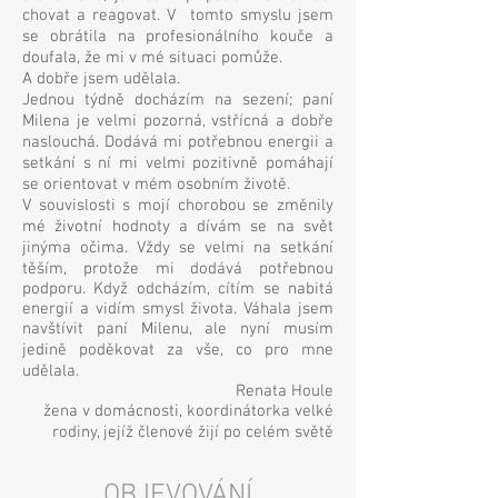
chovat a reagovat. V tomto smyslu jsem
se obrátila na profesionálního kouče a
doufala, že mi v mé situaci pomůže.
A dobře jsem udělala.
Jednou týdně docházím na sezení; paní
Milena je velmi pozorná, vstřícná a dobře
naslouchá. Dodává mi potřebnou energii a
setkání s ní mi velmi pozitivně pomáhají
se orientovat v mém osobním životě.
V souvislosti s mojí chorobou se změnily
mé životní hodnoty a dívám se na svět
jinýma očima. Vždy se velmi na setkání
těším, protože mi dodává potřebnou
podporu. Když odcházím, cítím se nabitá
energií a vidím smysl života. Váhala jsem
navštívit paní Milenu, ale nyní musím
jedině poděkovat za vše, co pro mne
udělala.
Renata Houle
žena v domácnosti, koordinátorka velké
rodiny, jejíž členové žijí po celém světě
OBJEVOVÁNÍ