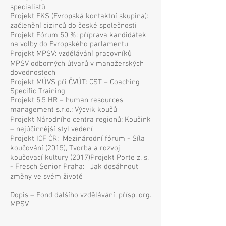
specialistů
Projekt EKS (Evropská kontaktní skupina):
začlenění cizinců do české společnosti
Projekt Fórum 50 %: příprava kandidátek
na volby do Evropského parlamentu
Projekt MPSV: vzdělávání pracovníků
MPSV odborných útvarů v manažerských
dovednostech
Projekt MÚVS při ČVÚT: CST – Coaching
Specific Training
Projekt 5,5 HR – human resources
management s.r.o.: Výcvik koučů
Projekt Národního centra regionů: Koučink
– nejúčinnější styl vedení
Projekt ICF ČR: Mezinárodní fórum - Síla
koučování (2015), Tvorba a rozvoj
koučovací kultury (2017)Projekt Porte z. s.
- Fresch Senior Praha: Jak dosáhnout
změny ve svém životě
Dopis –
Fond dalšího vzdělávání, přísp. org.
MPSV