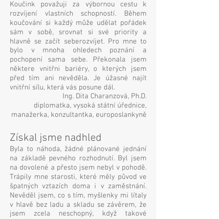
Koučink považuji za výbornou cestu k
rozvíjení vlastních schopností. Během
koučování si každý může udělat pořádek
sám v sobě, srovnat si své priority a
hlavně se začít seberozvíjet. Pro mne to
bylo v mnoha ohledech poznání a
pochopení sama sebe. Překonala jsem
některe vnitřni bariéry, o kterých jsem
před tím ani nevěděla. Je úžasné najít
vnitřní sílu, která vás posune dál.
Ing. Dita Charanzová, Ph.D.
diplomatka, vysoká státní úřednice,
manažerka, konzultantka, europoslankyně
Získal jsme nadhled
Byla to náhoda, žádné plánované jednání
na základě pevného rozhodnutí. Byl jsem
na dovolené a přesto jsem nebyl v pohodě.
Trápily mne starosti, které měly původ ve
špatných vztazích doma i v zaměstnání.
Nevěděl jsem, co s tím, myšlenky mi lítaly
v hlavě bez ladu a skladu se závěrem, že
jsem zcela neschopný, když takové