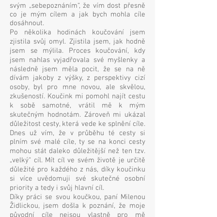
svým „sebepoznáním“, že vím dost přesně
co je mým cílem a jak bych mohla cíle
dosáhnout.
Po několika hodinách koučování jsem
zjistila svůj omyl. Zjistila jsem, jak hodně
jsem se mýlila. Proces koučování, kdy
jsem nahlas vyjadřovala své myšlenky a
následně jsem měla pocit, že se na ně
dívám jakoby z výšky, z perspektivy cizí
osoby, byl pro mne novou, ale skvělou,
zkušeností. Koučink mi pomohl najít cestu
k sobě samotné, vrátil mě k mým
skutečným hodnotám. Zároveň mi ukázal
důležitost cesty, která vede ke splnění cíle.
Dnes už vím, že v průběhu té cesty si
plním své malé cíle, ty se na konci cesty
mohou stát daleko důležitější než ten tzv.
„velký“ cíl. Mít cíl ve svém životě je určitě
důležité pro každého z nás, díky koučinku
si více uvědomuji své skutečné osobní
priority a tedy i svůj hlavní cíl.
Díky práci se svou koučkou, paní Milenou
Židlickou, jsem došla k poznání, že moje
původní cíle nejsou vlastně pro mě