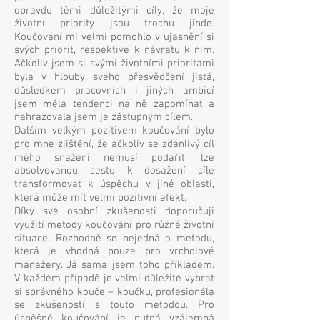
opravdu těmi důležitými cíly, že moje
životní priority jsou trochu jinde.
Koučování mi velmi pomohlo v ujasnění si
svých priorit, respektive k návratu k nim.
Ačkoliv jsem si svými životními prioritami
byla v hlouby svého přesvědčení jistá,
důsledkem pracovních i jiných ambicí
jsem měla tendenci na ně zapomínat a
nahrazovala jsem je zástupným cílem.
Dalším velkým pozitivem koučování bylo
pro mne zjištění, že ačkoliv se zdánlivý cíl
mého snažení nemusí podařit, lze
absolvovanou cestu k dosažení cíle
transformovat k úspěchu v jiné oblasti,
která může mít velmi pozitivní efekt.
Díky své osobní zkušenosti doporučuji
využití metody koučování pro různé životní
situace. Rozhodně se nejedná o metodu,
která je vhodná pouze pro vrcholové
manažery. Já sama jsem toho příkladem.
V každém případě je velmi důležité vybrat
si správného kouče – koučku, profesionála
se zkušeností s touto metodou. Pro
úspěšné koučování je nutná vzájemná