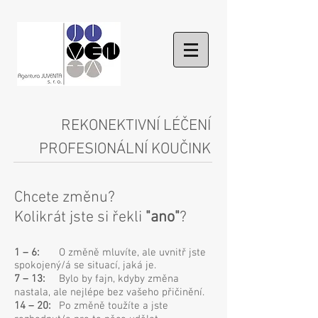
REKONEKTIVNÍ LÉČENÍ
PROFESIONÁLNÍ KOUČINK
Chcete změnu?
Kolikrát jste si řekli
"
ano"
?
1 – 6:
O změně mluvíte, ale uvnitř jste
spokojený/á se situací, jaká je.
7 – 13:
Bylo by fajn, kdyby změna
nastala, ale nejlépe bez vašeho přičinění.
14 – 20:
Po změně toužíte a jste