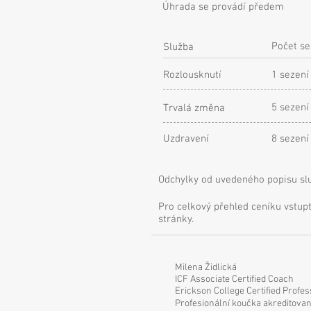
Úhrada se provádí předem
Počet se
Služba
Rozlousknutí
1 sezení
5 sezení
Trvalá změna
Uzdravení
8 sezení
Odchylky od uvedeného popisu slu
Pro celkový přehled ceníku vstup
stránky.
Milena Židlická
ICF Associate Certified Coach
Erickson College Certified Profe
Profesionální koučka akreditov