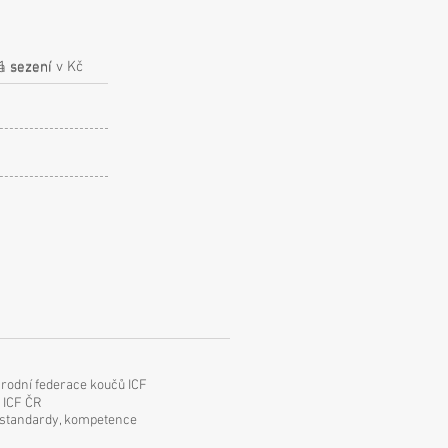
1 sezení v Kč
a sezení
rodní federace koučů ICF
y ICF ČR
standardy
, kompetence