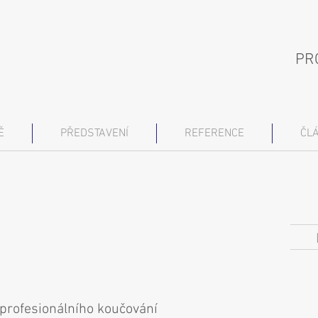
PR
Ě
PŘEDSTAVENÍ
REFERENCE
ČL
profesionálního koučování