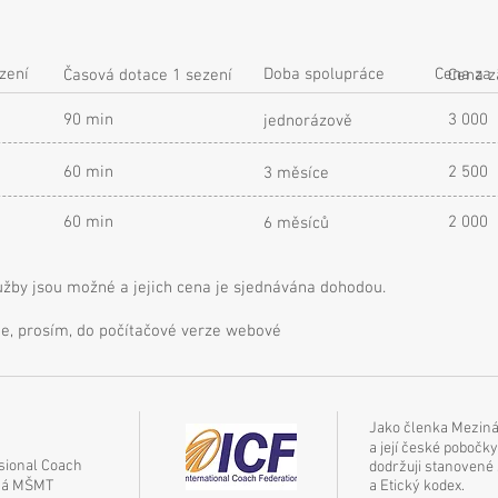
zení
Doba spolupráce
Cena za 
Časová dotace 1 sezení
Cena z
90 min
3 000
jednorázově
60 min
2 500
3 měsíce
60 min
2 000
6 měsíců
žby jsou možné a jejich cena je sjednávána dohodou.
te, prosím, do počítačové verze webové
Jako členka Meziná
a její české pobočk
ssional Coach
dodržuji stanovené
aná MŠMT
a
Etický kodex
.