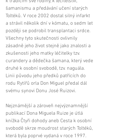
k tradicím své rodiny, k léčitelství, 
šamanismu a předávání učení starých 
Toltéků. V roce 2002 dostal silný infarkt 
a strávil několik dní v kómatu, o sedm let 
později se podrobil transplantaci srdce. 
Všechny tyto skutečnosti ovlivnily 
zásadně jeho život stejně jako znalosti a 
zkušenosti jeho matky léčitelky tzv. 
curandery a dědečka šamana, který vede 
druhé k osobní svobodě, tzv. naguála. 
Linii původu jeho předků patřících do 
rodu Rytířů orla Don Miguel předal dál 
svému synovi Donu José Ruizovi. 
Nejznámější a zároveň nejvýznamnější 
publikací Dona Miguela Ruize je útlá 
knížka Čtyři dohody aneb Cesta k osobní 
svobodě skrze moudrost starých Toltéků, 
která byla poprvé vydaná v roce 1997. 