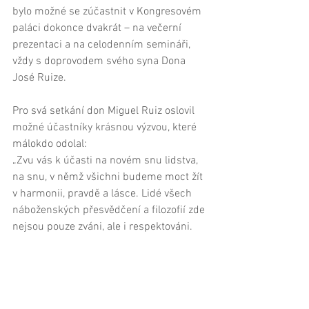
bylo možné se zúčastnit v Kongresovém 
paláci dokonce dvakrát – na večerní 
prezentaci a na celodenním semináři, 
vždy s doprovodem svého syna Dona 
José Ruize. 
Pro svá setkání don Miguel Ruiz oslovil 
možné účastníky krásnou výzvou, které 
málokdo odolal: 
„Zvu vás k účasti na novém snu lidstva, 
na snu, v němž všichni budeme moct žít 
v harmonii, pravdě a lásce. Lidé všech 
náboženských přesvědčení a filozofií zde 
nejsou pouze zváni, ale i respektováni. 