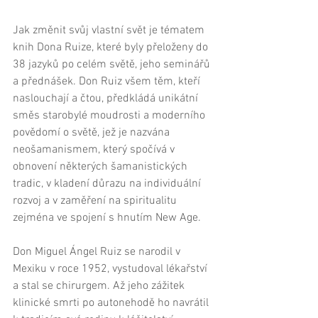
Jak změnit svůj vlastní svět je tématem 
knih Dona Ruize, které byly přeloženy do 
38 jazyků po celém světě, jeho seminářů 
a přednášek. Don Ruiz všem těm, kteří 
naslouchají a čtou, předkládá unikátní 
směs starobylé moudrosti a moderního 
povědomí o světě, jež je nazvána 
neošamanismem, který spočívá v 
obnovení některých šamanistických 
tradic, v kladení důrazu na individuální 
rozvoj a v zaměření na spiritualitu 
zejména ve spojení s hnutím New Age. 
Don Miguel Ángel Ruiz se narodil v 
Mexiku v roce 1952, vystudoval lékařství 
a stal se chirurgem. Až jeho zážitek 
klinické smrti po autonehodě ho navrátil 