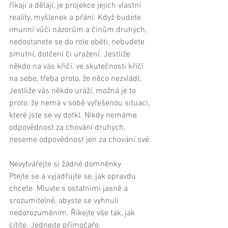
říkají a dělají, je projekce jejich vlastní 
reality, myšlenek a přání. Když budete 
imunní vůči názorům a činům druhých, 
nedostanete se do role oběti, nebudete 
smutní, dotčení či uražení. Jestliže 
někdo na vás křičí, ve skutečnosti křičí 
na sebe, třeba proto, že něco nezvládl. 
Jestliže vás někdo uráží, možná je to 
proto, že nemá v sobě vyřešenou situaci, 
které jste se vy dotkl. Nikdy nemáme 
odpovědnost za chování druhých, 
neseme odpovědnost jen za chování své. 
Nevytvářejte si žádné domněnky 
Ptejte se a vyjadřujte se, jak opravdu 
chcete. Mluvte s ostatními jasně a 
srozumitelně, abyste se vyhnuli 
nedorozuměním. Říkejte vše tak, jak 
cítíte. Jednejte přímočaře. 