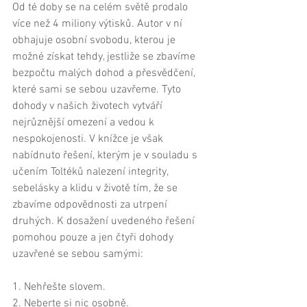
Od té doby se na celém světě prodalo 
více než 4 miliony výtisků. Autor v ní 
obhajuje osobní svobodu, kterou je 
možné získat tehdy, jestliže se zbavíme 
bezpočtu malých dohod a přesvědčení, 
které sami se sebou uzavřeme. Tyto 
dohody v našich životech vytváří 
nejrůznější omezení a vedou k 
nespokojenosti. V knížce je však 
nabídnuto řešení, kterým je v souladu s 
učením Toltéků nalezení integrity, 
sebelásky a klidu v životě tím, že se 
zbavíme odpovědnosti za utrpení 
druhých. K dosažení uvedeného řešení 
pomohou pouze a jen čtyři dohody 
uzavřené se sebou samými: 
1. Nehřešte slovem. 
2. Neberte si nic osobně. 