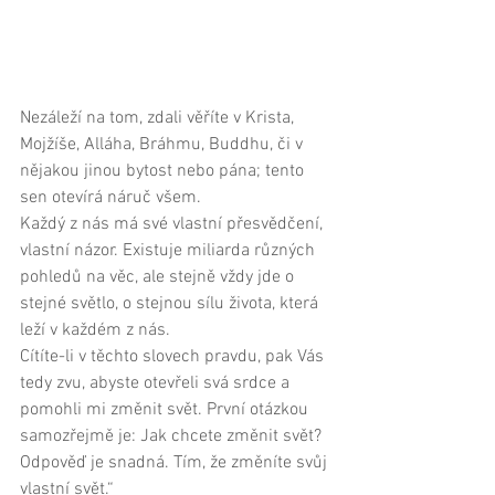
Nezáleží na tom, zdali věříte v Krista, 
Mojžíše, Alláha, Bráhmu, Buddhu, či v 
nějakou jinou bytost nebo pána; tento 
sen otevírá náruč všem. 
Každý z nás má své vlastní přesvědčení, 
vlastní názor. Existuje miliarda různých 
pohledů na věc, ale stejně vždy jde o 
stejné světlo, o stejnou sílu života, která 
leží v každém z nás. 
Cítíte-li v těchto slovech pravdu, pak Vás 
tedy zvu, abyste otevřeli svá srdce a 
pomohli mi změnit svět. První otázkou 
samozřejmě je: Jak chcete změnit svět? 
Odpověď je snadná. Tím, že změníte svůj 
vlastní svět.“ 