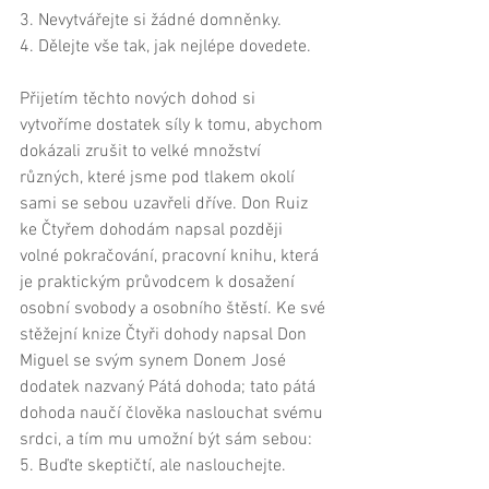
3. Nevytvářejte si žádné domněnky. 
4. Dělejte vše tak, jak nejlépe dovedete. 
Přijetím těchto nových dohod si 
vytvoříme dostatek síly k tomu, abychom 
dokázali zrušit to velké množství 
různých, které jsme pod tlakem okolí 
sami se sebou uzavřeli dříve. Don Ruiz 
ke Čtyřem dohodám napsal později 
volné pokračování, pracovní knihu, která 
je praktickým průvodcem k dosažení 
osobní svobody a osobního štěstí. Ke své 
stěžejní knize Čtyři dohody napsal Don 
Miguel se svým synem Donem José 
dodatek nazvaný Pátá dohoda; tato pátá 
dohoda naučí člověka naslouchat svému 
srdci, a tím mu umožní být sám sebou: 
5. Buďte skeptičtí, ale naslouchejte. 