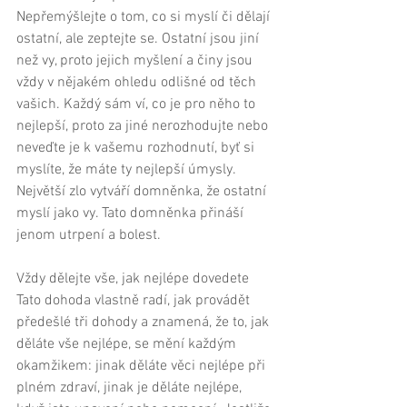
Nepřemýšlejte o tom, co si myslí či dělají 
ostatní, ale zeptejte se. Ostatní jsou jiní 
než vy, proto jejich myšlení a činy jsou 
vždy v nějakém ohledu odlišné od těch 
vašich. Každý sám ví, co je pro něho to 
nejlepší, proto za jiné nerozhodujte nebo 
neveďte je k vašemu rozhodnutí, byť si 
myslíte, že máte ty nejlepší úmysly. 
Největší zlo vytváří domněnka, že ostatní 
myslí jako vy. Tato domněnka přináší 
jenom utrpení a bolest. 
Vždy dělejte vše, jak nejlépe dovedete 
Tato dohoda vlastně radí, jak provádět 
předešlé tři dohody a znamená, že to, jak 
děláte vše nejlépe, se mění každým 
okamžikem: jinak děláte věci nejlépe při 
plném zdraví, jinak je děláte nejlépe, 