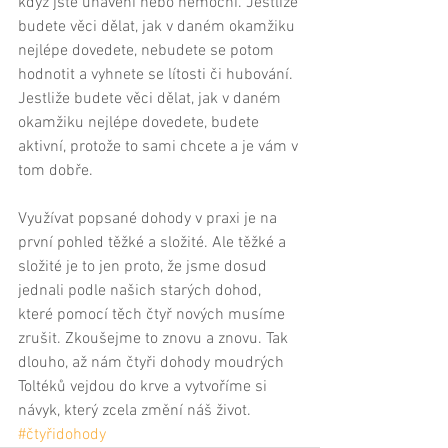
když jste unavení nebo nemocní. Jestliže 
budete věci dělat, jak v daném okamžiku 
nejlépe dovedete, nebudete se potom 
hodnotit a vyhnete se lítosti či hubování. 
Jestliže budete věci dělat, jak v daném 
okamžiku nejlépe dovedete, budete 
aktivní, protože to sami chcete a je vám v 
tom dobře. 
Využívat popsané dohody v praxi je na 
první pohled těžké a složité. Ale těžké a 
složité je to jen proto, že jsme dosud 
jednali podle našich starých dohod, 
které pomocí těch čtyř nových musíme 
zrušit. Zkoušejme to znovu a znovu. Tak 
dlouho, až nám čtyři dohody moudrých 
Toltéků vejdou do krve a vytvoříme si 
návyk, který zcela změní náš život.​
#čtyřidohody