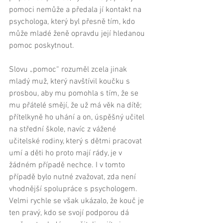
pomoci nemůže a předala jí kontakt na 
psychologa, který byl přesně tím, kdo 
může mladé ženě opravdu její hledanou 
pomoc poskytnout. 
Slovu „pomoc“ rozuměl zcela jinak 
mladý muž, který navštívil koučku s 
prosbou, aby mu pomohla s tím, že se 
mu přátelé smějí, že už má věk na dítě; 
přítelkyně ho uhání a on, úspěšný učitel 
na střední škole, navíc z vážené 
učitelské rodiny, který s dětmi pracovat 
umí a děti ho proto mají rády, je v 
žádném případě nechce. I v tomto 
případě bylo nutné zvažovat, zda není 
vhodnější spolupráce s psychologem. 
Velmi rychle se však ukázalo, že kouč je 
ten pravý, kdo se svojí podporou dá 