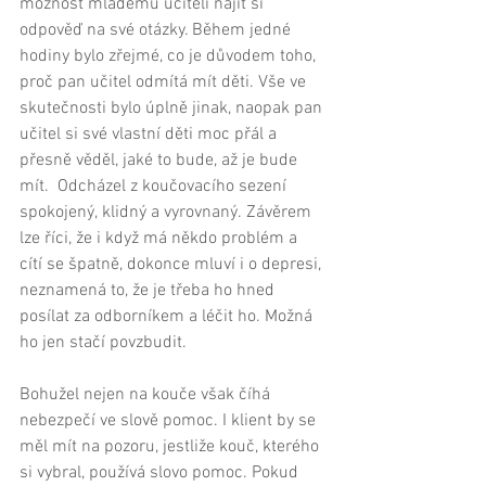
možnost mladému učiteli najít si 
odpověď na své otázky. Během jedné 
hodiny bylo zřejmé, co je důvodem toho, 
proč pan učitel odmítá mít děti. Vše ve 
skutečnosti bylo úplně jinak, naopak pan 
učitel si své vlastní děti moc přál a 
přesně věděl, jaké to bude, až je bude 
mít.  Odcházel z koučovacího sezení 
spokojený, klidný a vyrovnaný. Závěrem 
lze říci, že i když má někdo problém a 
cítí se špatně, dokonce mluví i o depresi, 
neznamená to, že je třeba ho hned 
posílat za odborníkem a léčit ho. Možná 
ho jen stačí povzbudit. 
Bohužel nejen na kouče však číhá 
nebezpečí ve slově pomoc. I klient by se 
měl mít na pozoru, jestliže kouč, kterého 
si vybral, používá slovo pomoc. Pokud 