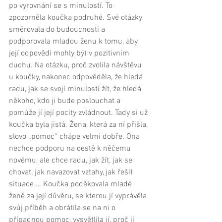
po vyrovnání se s minulostí. To 
zpozorněla koučka podruhé. Své otázky 
směrovala do budoucnosti a 
podporovala mladou ženu k tomu, aby 
její odpovědi mohly být v pozitivním 
duchu. Na otázku, proč zvolila návštěvu 
u koučky, nakonec odpověděla, že hledá 
radu, jak se svojí minulostí žít, že hledá 
někoho, kdo ji bude poslouchat a 
pomůže jí její pocity zvládnout. Tady si už 
koučka byla jistá. Žena, která za ní přišla, 
slovo „pomoc“ chápe velmi dobře. Ona 
nechce podporu na cestě k něčemu 
novému, ale chce radu, jak žít, jak se 
chovat, jak navazovat vztahy, jak řešit 
situace … Koučka poděkovala mladé 
ženě za její důvěru, se kterou jí vyprávěla 
svůj příběh a obrátila se na ni o 
případnou pomoc, vysvětlila jí, proč jí 