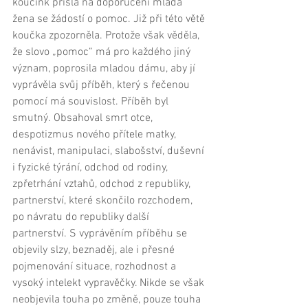
koučink přišla na doporučení mladá 
žena se žádostí o pomoc. Již při této větě 
koučka zpozorněla. Protože však věděla, 
že slovo „pomoc“ má pro každého jiný 
význam, poprosila mladou dámu, aby jí 
vyprávěla svůj příběh, který s řečenou 
pomocí má souvislost. Příběh byl 
smutný. Obsahoval smrt otce, 
despotizmus nového přítele matky, 
nenávist, manipulaci, slabošství, duševní 
i fyzické týrání, odchod od rodiny, 
zpřetrhání vztahů, odchod z republiky, 
partnerství, které skončilo rozchodem, 
po návratu do republiky další 
partnerství. S vyprávěním příběhu se 
objevily slzy, beznaděj, ale i přesné 
pojmenování situace, rozhodnost a 
vysoký intelekt vypravěčky. Nikde se však 
neobjevila touha po změně, pouze touha 