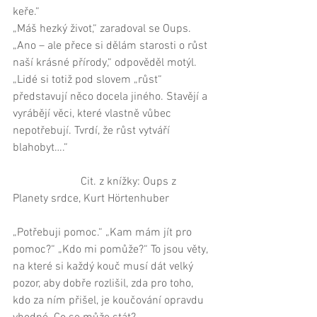
keře.“ 
„Máš hezký život,“ zaradoval se Oups. 
„Ano – ale přece si dělám starosti o růst 
naší krásné přírody,“ odpověděl motýl. 
„Lidé si totiž pod slovem „růst“ 
představují něco docela jiného. Stavějí a 
vyrábějí věci, které vlastně vůbec 
nepotřebují. Tvrdí, že růst vytváří 
blahobyt….“ 
                        Cit. z knížky: Oups z 
Planety srdce, Kurt Hörtenhuber 
„Potřebuji pomoc.“ „Kam mám jít pro 
pomoc?“ „Kdo mi pomůže?“ To jsou věty, 
na které si každý kouč musí dát velký 
pozor, aby dobře rozlišil, zda pro toho, 
kdo za ním přišel, je koučování opravdu 