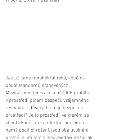
vhodné. Co se může stát?  
Jak už jsme mnohokrát řekli, koučink 
podle standardů stanovených 
Mezinárodní federací koučů ICF probíhá 
v prostředí plném bezpečí, vzájemného 
respektu a důvěry. Co to je bezpečné 
prostředí? Je to prostředí, ve kterém se 
klient i kouč cítí komfortně, ani jeden 
nemá pocit ohrožení, jsou oba uvolněni, 
prostě je jim fajn a jsou zvědavi na to, jak 