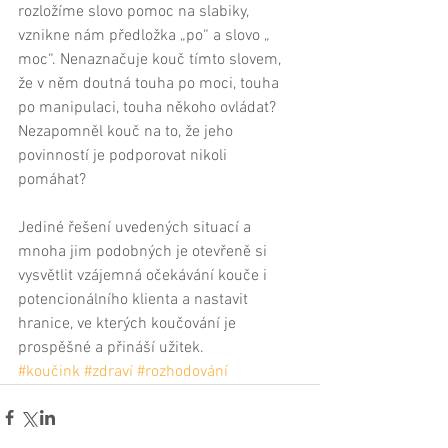
rozložíme slovo pomoc na slabiky, 
vznikne nám předložka „po“ a slovo „ 
moc“. Nenaznačuje kouč tímto slovem, 
že v něm doutná touha po moci, touha 
po manipulaci, touha někoho ovládat? 
Nezapomněl kouč na to, že jeho 
povinností je podporovat nikoli 
pomáhat? 
Jediné řešení uvedených situací a 
mnoha jim podobných je otevřeně si 
vysvětlit vzájemná očekávání kouče i 
potencionálního klienta a nastavit 
hranice, ve kterých koučování je 
prospěšné a přináší užitek.
#koučink
#zdraví
#rozhodování