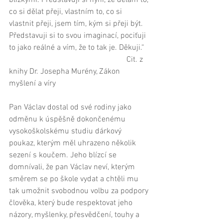
blízkými. Představuji si nyní, že dělám to, 
co si dělat přeji, vlastním to, co si 
vlastnit přeji, jsem tím, kým si přeji být. 
Představuji si to svou imaginací, pociťuji 
to jako reálné a vím, že to tak je. Děkuji.“ 
                                                           Cit. z 
knihy Dr. Josepha Murény, Zákon 
myšlení a víry 
Pan Václav dostal od své rodiny jako 
odměnu k úspěšně dokončenému 
vysokoškolskému studiu dárkový 
poukaz, kterým měl uhrazeno několik 
sezení s koučem. Jeho blízcí se 
domnívali, že pan Václav neví, kterým 
směrem se po škole vydat a chtěli mu 
tak umožnit svobodnou volbu za podpory 
člověka, který bude respektovat jeho 
názory, myšlenky, přesvědčení, touhy a 