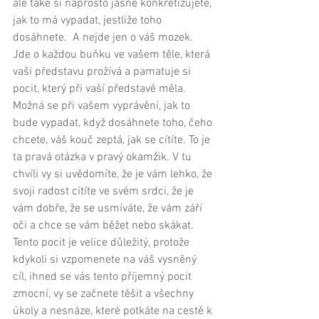
ale také si naprosto jasně konkretizujete, 
jak to má vypadat, jestliže toho 
dosáhnete.  A nejde jen o váš mozek. 
Jde o každou buňku ve vašem těle, která 
vaši představu prožívá a pamatuje si 
pocit, který při vaší představě měla. 
Možná se při vašem vyprávění, jak to 
bude vypadat, když dosáhnete toho, čeho 
chcete, váš kouč zeptá, jak se cítíte. To je 
ta pravá otázka v pravý okamžik. V tu 
chvíli vy si uvědomíte, že je vám lehko, že 
svoji radost cítíte ve svém srdci, že je 
vám dobře, že se usmíváte, že vám září 
oči a chce se vám běžet nebo skákat. 
Tento pocit je velice důležitý, protože 
kdykoli si vzpomenete na váš vysněný 
cíl, ihned se vás tento příjemný pocit 
zmocní, vy se začnete těšit a všechny 
úkoly a nesnáze, které potkáte na cestě k 