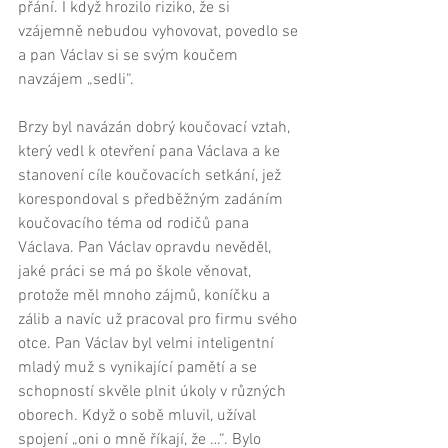
přání. I když hrozilo riziko, že si 
vzájemně nebudou vyhovovat, povedlo se 
a pan Václav si se svým koučem 
navzájem „sedli“.  
Brzy byl navázán dobrý koučovací vztah, 
který vedl k otevření pana Václava a ke 
stanovení cíle koučovacích setkání, jež 
korespondoval s předběžným zadáním 
koučovacího téma od rodičů pana 
Václava. Pan Václav opravdu nevěděl, 
jaké práci se má po škole věnovat, 
protože měl mnoho zájmů, koníčku a 
zálib a navíc už pracoval pro firmu svého 
otce. Pan Václav byl velmi inteligentní 
mladý muž s vynikající pamětí a se 
schopností skvěle plnit úkoly v různých 
oborech. Když o sobě mluvil, užíval 
spojení „oni o mně říkají, že …“. Bylo 