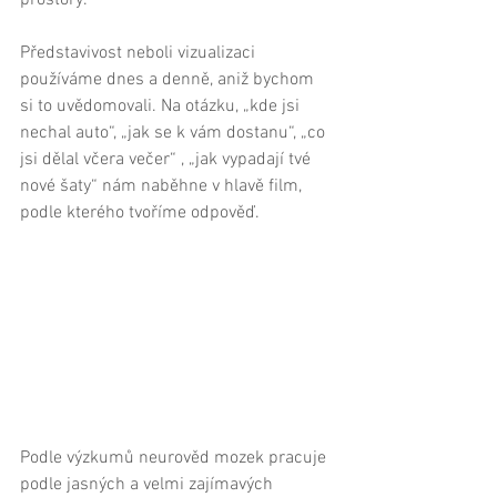
prostory.    
Představivost neboli vizualizaci 
používáme dnes a denně, aniž bychom 
si to uvědomovali. Na otázku, „kde jsi 
nechal auto“, „jak se k vám dostanu“, „co 
jsi dělal včera večer“ , „jak vypadají tvé 
nové šaty“ nám naběhne v hlavě film, 
podle kterého tvoříme odpověď. 
Podle výzkumů neurověd mozek pracuje 
podle jasných a velmi zajímavých 