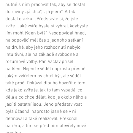
nutné s ním pracovat tak, aby se dostal 
do roviny „já chci“, „ já jsem“. A tak 
dostal otázku: „Představte si, že jste 
zvíře. Jaké zvíře byste si vybral, kdybyste 
jím mohl týden být?“ Neodpovídal hned, 
na odpověď měl čas z jednoho setkání 
na druhé, aby jeho rozhodnutí nebylo 
intuitivní, ale na základě svobodné a 
rozumové volby. Pan Václav přišel 
nadšen. Nejenže věděl naprosto přesně, 
jakým zvířetem by chtěl být, ale věděl 
také proč. Dokázal dlouho hovořit o tom, 
kde jako zvíře je, jak to tam vypadá, co 
dělá a co chce dělat, kdo je okolo něho a 
jací ti ostatní jsou. Jeho představivost 
byla úžasná, naprosto jasně se v ní 
definoval a také realizoval. Překonal 
bariéru, a tím se před ním otevřely nové 