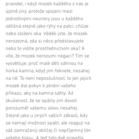
pravidel, i když mozek každého z nás je 
úplně jiný, protože spojení mezi 
jednotlivými neurony jsou u každého 
odlišná stejně jako rýhy na palci, chůze 
nebo složení oka. Věděli jste, že mozek 
nerozezná, zda si něco představujete 
nebo to vidíte prostřednictvím oka? A 
víte, že mozek nerozumí negaci? Tím se 
vysvětluje, proč malé děti sáhnou na 
horká kamna, když jim řeknete, nesahej 
na ně. To není neposlušnost, to jen jejich 
mozek dal pokyn k plnění vašeho 
příkazu, aby na kamna sáhly. Až 
zkušenost, že se spálily jim dovolí 
porozumět vašemu slovu nesahej. 
Stejně jako u jiných vašich zákazů, kdy 
se nemají možnost spálit, ale reagují na 
váš zamračený obličej či nepříjemný tón 
vašeho hlasu. A teď tato dvě pravidla, 