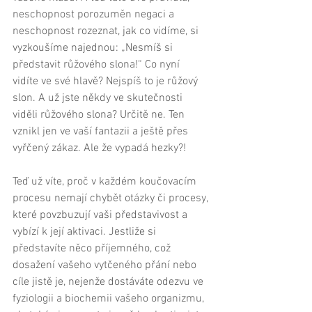
neschopnost porozuměn negaci a 
neschopnost rozeznat, jak co vidíme, si 
vyzkoušíme najednou: „Nesmíš si 
představit růžového slona!“ Co nyní 
vidíte ve své hlavě? Nejspíš to je růžový 
slon. A už jste někdy ve skutečnosti 
viděli růžového slona? Určitě ne. Ten 
vznikl jen ve vaší fantazii a ještě přes 
vyřčený zákaz. Ale že vypadá hezky?! 
Teď už víte, proč v každém koučovacím 
procesu nemají chybět otázky či procesy, 
které povzbuzují vaši představivost a 
vybízí k její aktivaci. Jestliže si 
představíte něco příjemného, což 
dosažení vašeho vytčeného přání nebo 
cíle jistě je, nejenže dostáváte odezvu ve 
fyziologii a biochemii vašeho organizmu, 