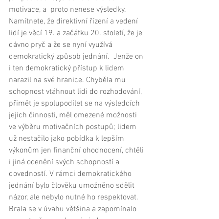
motivace, a  proto nenese výsledky. 
Namítnete, že direktivní řízení a vedení 
lidí je věcí 19. a začátku 20. století, že je 
dávno pryč a že se nyní využívá 
demokratický způsob jednání.  Jenže on 
i ten demokratický přístup k lidem 
narazil na své hranice. Chyběla mu 
schopnost vtáhnout lidi do rozhodování, 
přimět je spolupodílet se na výsledcích 
jejich činnosti, měl omezené možnosti 
ve výběru motivačních postupů; lidem 
už nestačilo jako pobídka k lepším 
výkonům jen finanční ohodnocení, chtěli 
i jiná ocenění svých schopností a 
dovedností. V rámci demokratického 
jednání bylo člověku umožněno sdělit 
názor, ale nebylo nutné ho respektovat. 
Brala se v úvahu většina a zapomínalo 