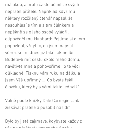
málokdo, a proto často učinil ze svých 
nepřátel přátele. Například když mu 
některý rozčilený čtenář napsal, že 
nesouhlasí s tím a s tím článkem a 
nepěkně se o jeho osobě vyjádřil, 
odpověděl mu Hubbard: Pojďme si o tom 
popovídat, vždyť to, co jsem napsal 
včera, se mi dnes již také tak nelíbí. 
Budete-li mít cestu okolo mého domu, 
navštivte mne a pohovoříme   o té věci 
důkladně. Tisknu vám ruku na dálku a 
jsem Váš upřímný …  Co byste řekli 
člověku, který by s vámi takto jednal?“ 
Volně podle knížky Dale Carnegie „Jak 
získávat přátele a působit na lidi“ 
Bylo by jistě zajímavé, kdybyste každý z 