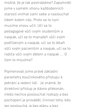
možné, že je tak postrádáme? Zapomněli 
jsme v samém shonu každodenních 
starostí vnímat sami sebe a naslouchat 
lidem kolem nás. Proto se to nyní 
musíme znovu učit. Učí se to 
pedagogové vůči svým studentům a 
naopak, učí se to manažeři vůči svým 
podřízeným a naopak, učí se to lékaři 
vůči svým pacientům a naopak, učí se to 
rodiče vůči svým dětem a naopak …. O 
čem to mluvíme? 
Pojmenovali jsme právě základní 
parametry koučinkového přístupu k 
jednání a vedení lidí.  Je známé, že 
direktivní přístup je dávno překonán, 
nikdo nechce poslouchat rozkazy a bez 
pochopení je provádět; činnost toho, kdo 
jen poslouchá, je bez elánu a bez 