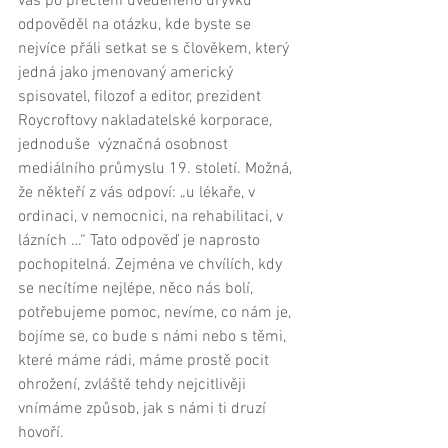
vás po přečtení uvedeného úryvku 
odpověděl na otázku, kde byste se 
nejvíce přáli setkat se s člověkem, který 
jedná jako jmenovaný americký 
spisovatel, filozof a editor, prezident 
Roycroftovy nakladatelské korporace, 
jednoduše  význačná osobnost 
mediálního průmyslu 19. století. Možná, 
že někteří z vás odpoví: „u lékaře, v 
ordinaci, v nemocnici, na rehabilitaci, v 
lázních …“ Tato odpověď je naprosto 
pochopitelná. Zejména ve chvílích, kdy 
se necítíme nejlépe, něco nás bolí, 
potřebujeme pomoc, nevíme, co nám je, 
bojíme se, co bude s námi nebo s těmi, 
které máme rádi, máme prostě pocit 
ohrožení, zvláště tehdy nejcitlivěji 
vnímáme způsob, jak s námi ti druzí 
hovoří. 