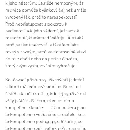
k jeho názorům. Jestliže nemocný ví, že 
mu více pomůže bylinkový čaj než uměle 
vyrobený lék, proč to nerespektovat? 
Proč nepřistupovat s pokorou k 
pacientovi a k jeho vědomí, jež vede k 
rozhodnutí, kterému důvěřuje.  Ale také 
proč pacient nehovoří s lékařem jako 
rovný s rovným, proč se dobrovolně staví 
do role oběti nebo do pozice člověka, 
který svým vystupováním vyhrožuje. 
Koučovací přístup využívaný při jednání 
s lidmi má jednu zásadní odlišnost od 
čistého koučinku. Ten, kdo jej využívá má 
vždy ještě další kompetence mimo 
kompetence kouče.       U manažera jsou 
to kompetence vedoucího, u učitele jsou 
to kompetence pedagoga, u lékaře jsou 
to kompetence zdravotníka. Znamená to, 