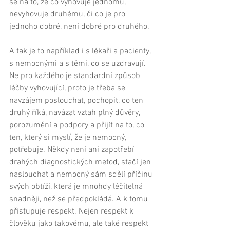
se na to, že co vyhovuje jednomu, 
nevyhovuje druhému, či co je pro 
jednoho dobré, není dobré pro druhého. 
A tak je to například i s lékaři a pacienty, 
s nemocnými a s těmi, co se uzdravují. 
Ne pro každého je standardní způsob 
léčby vyhovující, proto je třeba se 
navzájem poslouchat, pochopit, co ten 
druhý říká, navázat vztah plný důvěry, 
porozumění a podpory a přijít na to, co 
ten, který si myslí, že je nemocný, 
potřebuje. Někdy není ani zapotřebí 
drahých diagnostických metod, stačí jen 
naslouchat a nemocný sám sdělí příčinu 
svých obtíží, která je mnohdy léčitelná 
snadněji, než se předpokládá. A k tomu 
přistupuje respekt. Nejen respekt k 
člověku jako takovému, ale také respekt 