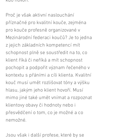
kdo hovoří. 
Proč je však aktivní naslouchání 
příznačné pro kvalitní kouče, zejména 
pro kouče profesně organizované v 
Mezinárodní federaci koučů? Je to jedna 
z jejich základních kompetencí mít 
schopnost plně se soustředit na to, co 
klient říká či neříká a mít schopnost 
pochopit a podpořit význam řečeného v 
kontextu s přáními a cíli klienta. Kvalitní 
kouč musí umět rozlišovat tóny a výšku 
hlasu, jakým jeho klient hovoří. Musí 
mimo jiné také umět vnímat a rozpoznat 
klientovy obavy či hodnoty nebo i 
přesvědčení o tom, co je možné a co 
nemožné. 
Jsou však i další profese, které by se 