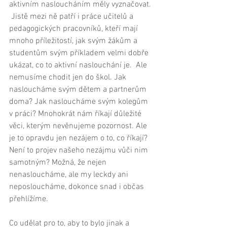
aktivním nasloucháním měly vyznačovat. 
 Jistě mezi ně patří i práce učitelů a 
pedagogických pracovníků, kteří mají 
mnoho příležitostí, jak svým žákům a 
studentům svým příkladem velmi dobře 
ukázat, co to aktivní naslouchání je.  Ale 
nemusíme chodit jen do škol. Jak 
nasloucháme svým dětem a partnerům 
doma? Jak nasloucháme svým kolegům 
v práci? Mnohokrát nám říkají důležité 
věci, kterým nevěnujeme pozornost. Ale 
je to opravdu jen nezájem o to, co říkají? 
Není to projev našeho nezájmu vůči nim 
samotným? Možná, že nejen 
nenasloucháme, ale my leckdy ani 
neposloucháme, dokonce snad i občas 
přehlížíme. 
Co udělat pro to, aby to bylo jinak a 