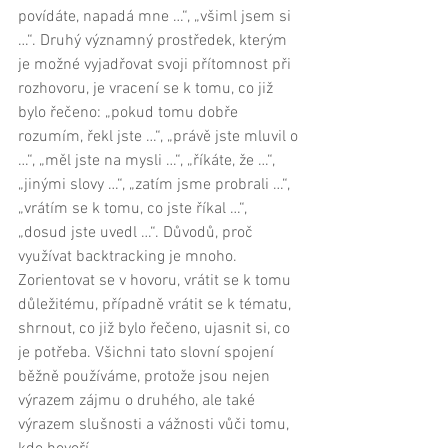
povídáte, napadá mne …“, „všiml jsem si 
…“. Druhý významný prostředek, kterým 
je možné vyjadřovat svoji přítomnost při 
rozhovoru, je vracení se k tomu, co již 
bylo řečeno: „pokud tomu dobře 
rozumím, řekl jste …“, „právě jste mluvil o 
…“, „měl jste na mysli …“, „říkáte, že …“, 
„jinými slovy …“, „zatím jsme probrali …“, 
„vrátím se k tomu, co jste říkal …“, 
„dosud jste uvedl …“. Důvodů, proč 
využívat backtracking je mnoho. 
Zorientovat se v hovoru, vrátit se k tomu 
důležitému, případně vrátit se k tématu, 
shrnout, co již bylo řečeno, ujasnit si, co 
je potřeba. Všichni tato slovní spojení 
běžně používáme, protože jsou nejen 
výrazem zájmu o druhého, ale také 
výrazem slušnosti a vážnosti vůči tomu, 