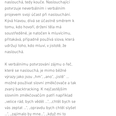
naslouchá, tedy kouče. Naslouchající 
potvrzuje neverbálním i verbálním 
projevem svoji účast při naslouchání. 
Kývá hlavou, dívá se účastně směrem k 
tomu, kdo hovoří, držení těla má 
soustředěné, je natočen k mluvícímu, 
přitakává, případně používá slova, která 
udržují toho, kdo mluví, v jistotě, že 
naslouchá. 
K verbálnímu potvrzování zájmu o řeč, 
které se naslouchá, je mimo běžné 
výrazy jako jsou „hm“, „ano“, „jistě“ … 
možné používat slovní změkčovače a tak 
zvaný backtracking. K nejčastějším 
slovním změkčovačům patří například 
„velice rád, bych věděl …“, „chtěl bych se 
vás zeptat …“, „opravdu bych chtěl slyšet 
…“, „zajímalo by mne…“, „když mi to 