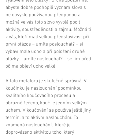
vyslovení této otázky? Určitě zpozorníte, 
abyste dobře pochopili význam slova s 
ne obvykle používanou předponou a 
možná ve vás toto slovo vyvolá pocit 
aktivity, soustředěnosti a zájmu. Možná ti 
z vás, kteří mají velkou představivost při 
první otázce – umíte poslouchat? – si 
vybaví malé ucho a při položení druhé 
otázky – umíte naslouchat? – se jim před 
očima objeví ucho velké. 
A tato metafora je skutečně správná. V 
koučinku je naslouchání podmínkou 
kvalitního koučovacího procesu a 
obrazně řečeno, kouč je jedním velkým 
uchem. V koučování se používá ještě jiný 
termín, a to aktivní naslouchání. To 
znamená naslouchání,  které je 
doprovázeno aktivitou toho, který 