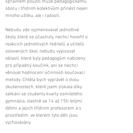
správném použití může pedagogickému 
sboru i třídním kolektivům přinést nejen 
mnoho užitku, ale i radosti. 
Nebudu zde vyjmenovávat jednotlivé 
školy, které se účastnily, nechci hovořit o 
reakcích jednotlivých ředitelů a učitelů 
oslovených škol, nebudu vypisovat 
oblasti, které byly pedagogům nabízeny 
pro případný koučink, ani se nechci 
věnovat hodnocení účinnosti koučovací 
metody. Chtěla bych vyprávět o dvou 
zkušenostech, které jsem získala díky 
setkání se studenty kvarty osmiletého 
gymnázia, vlastně se 14 až 15ti letými 
dětmi a jejich třídním profesorem a s 
prostředím, ve kterém tyto děti jsou 
vychovávány. 