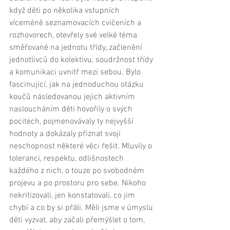
když děti po několika vstupních 
víceméně seznamovacích cvičeních a 
rozhovorech, otevřely své velké téma 
směřované na jednotu třídy, začlenění 
jednotlivců do kolektivu, soudržnost třídy 
a komunikaci uvnitř mezi sebou. Bylo 
fascinující, jak na jednoduchou otázku 
koučů následovanou jejich aktivním 
nasloucháním děti hovořily o svých 
pocitech, pojmenovávaly ty nejvyšší 
hodnoty a dokázaly přiznat svoji 
neschopnost některé věci řešit. Mluvily o 
toleranci, respektu, odlišnostech 
každého z nich, o touze po svobodném 
projevu a po prostoru pro sebe. Nikoho 
nekritizovali, jen konstatovali, co jim 
chybí a co by si přáli. Měli jsme v úmyslu 
děti vyzvat, aby začali přemýšlet o tom, 