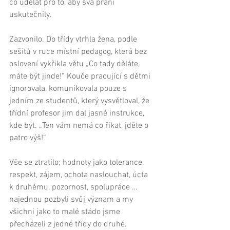
co udělat pro to, aby svá přání 
uskutečnily. 
Zazvonilo. Do třídy vtrhla žena, podle 
sešitů v ruce místní pedagog, která bez 
oslovení vykřikla větu „Co tady děláte, 
máte být jinde!“ Kouče pracující s dětmi 
ignorovala, komunikovala pouze s 
jedním ze studentů, který vysvětloval, že 
třídní profesor jim dal jasné instrukce, 
kde být. „Ten vám nemá co říkat, jděte o 
patro výš!“   
Vše se ztratilo; hodnoty jako tolerance, 
respekt, zájem, ochota naslouchat, úcta 
k druhému, pozornost, spolupráce … 
najednou pozbyli svůj význam a my 
všichni jako to malé stádo jsme 
přecházeli z jedné třídy do druhé.