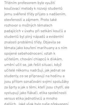
Třídním profesorem bylo využití 
koučovací metody k rozvoji studentů 
jemu svěřené třídy přijato s nadšením, 
otevřeností a zájmem. Proto také 
rozhovor o možných tématech 
padajících v úvahu při setkání koučů a 
studentů byl plný nápadů a evidentní 
znalosti problémů třídy. Objevila se 
témata jako kouření marihuany a s ním 
spojené sebehodnocení, vztah k 
učitelům, chování chlapců k dívkám, 
umění učit se, jak řešit situaci, když 
učitelé někomu nadržují, jak jednat se 
studenty, co se připravují na hodinu a 
jsou přitom označováni svými spolužáky 
za šprty a jak s těmi, kteří jsou chytří, ale 
vystupují jako flákači, etika společnosti 
versus etika jednotlivců a mnoho 
dalších. Jaké však bylo naše překvapení, 