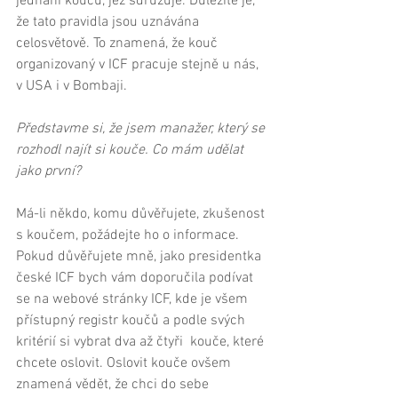
jednání koučů, jež sdružuje. Důležité je, 
že tato pravidla jsou uznávána 
celosvětově. To znamená, že kouč 
organizovaný v ICF pracuje stejně u nás, 
v USA i v Bombaji. 
Představme si, že jsem manažer, který se 
rozhodl najít si kouče. Co mám udělat 
jako první?
Má-li někdo, komu důvěřujete, zkušenost 
s koučem, požádejte ho o informace. 
Pokud důvěřujete mně, jako presidentka 
české ICF bych vám doporučila podívat 
se na webové stránky ICF, kde je všem 
přístupný registr koučů a podle svých 
kritérií si vybrat dva až čtyři  kouče, které 
chcete oslovit. Oslovit kouče ovšem 
znamená vědět, že chci do sebe 