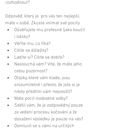
rozhodnout?
Odpověď, který je  pro vás ten nejlepší, 
máte v sobě. Zkuste vnímat své pocity.  
Důvěřujete mu profesně (jako kouči) 
i lidsky?  
Věříte mu, co říká?  
Cítíte se důležitý?  
Ladíte si? Cítíte se dobře?  
Naslouchá vám? Víte, že máte jeho 
celou pozornost?  
Otázky, které vám klade, jsou 
srozumitelné i přesto, že jste si je 
nikdy předtím sám nepoložil?  
Máte pocit svobodné volby?  
Sdělil vám, že je zodpovědný pouze 
za vedení procesu kočování a že 
dosažení výsledku je pouze na vás?  
Domluvil se s vámi na určitých 