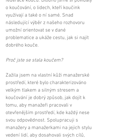
federace koučů. Dlouho jsme si povídaly 
o koučování, o lidech, kteří koučink 
využívají a také o ní samé. Snad 
následující výběr z našeho rozhovoru 
umožní orientovat se v dané 
problematice a ukáže cestu, jak si najít 
dobrého kouče. 
Proč jste se stala koučem?
Zažila jsem na vlastní kůži manažerské 
prostředí, které bylo charakterizováno 
velkým tlakem a silným stresem a 
koučování je dobrý způsob, jak dojít k 
tomu, aby manažeři pracovali v 
otevřenějším prostředí, kde každý nese 
svou odpovědnost. Spolupracuji s 
manažery a manažerkami na jejich stylu 
vedení lidí, aby dosahovali svých cílů, 