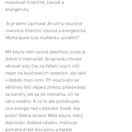
investovat finančně, časově a 
energeticky. 
To je velmi zajímavé, že vzít si kouče je 
investice finanční, časová a energetická. 
Mohla byste tuto myšlenku vysvětlit?
Mít kouče není laciná záležitost, proto je 
dobré si rozmyslet, že opravdu chcete 
věnovat svůj čas na řešení svých cílů 
nejen na koučovacích sezeních, ale také 
v období mezi nimi. Při koučování se 
většinou řeší nějaká změna, překonávají 
se bariéry, jde se do neznáma, učí se 
něco nového. A na to vše potřebujete 
více energie než v běžném životě. Ale 
pozor! Dobrá zpráva! Máte kouče, který 
doprovází, dodává odvahu, motivuje, 
pomáhá držet disciplinu a hledat 