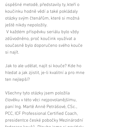
úspěšné metodě, představily ty, kteří o 
koučinku hodně vědí a také pokládaly 
otázky svým čtenářům, které si možná 
ještě nikdy nepoložily. 
 V každém příspěvku seriálu bylo vždy 
zdůvodněno, proč koučink využívat a 
současně bylo doporučeno svého kouče 
si najít.   
Jak to ale udělat, najít si kouče? Kde ho 
hledat a jak zjistit, je-li kvalitní a pro mne 
ten nejlepší? 
Všechny tyto otázky jsem položila 
člověku v této věci nejpovolanějšímu, 
paní Ing. Martě Anně Petrášové, CSc., 
PCC, ICF Professional Certified Coach, 
presidentce české pobočky Mezinárodní 