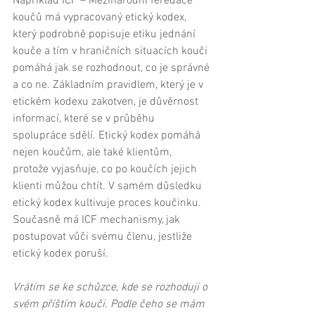
Například ICF – Mezinárodní feredace 
koučů má vypracovaný etický kodex, 
který podrobně popisuje etiku jednání 
kouče a tím v hraničních situacích kouči 
pomáhá jak se rozhodnout, co je správné 
a co ne. Základním pravidlem, který je v 
etickém kodexu zakotven, je důvěrnost 
informací, které se v průběhu 
spolupráce sdělí. Etický kodex pomáhá 
nejen koučům, ale také klientům, 
protože vyjasňuje, co po koučích jejich 
klienti můžou chtít. V samém důsledku 
etický kodex kultivuje proces koučinku. 
Současně má ICF mechanismy, jak 
postupovat vůči svému členu, jestliže 
etický kodex poruší. 
Vrátím se ke schůzce, kde se rozhoduji o 
svém příštím kouči. Podle čeho se mám 