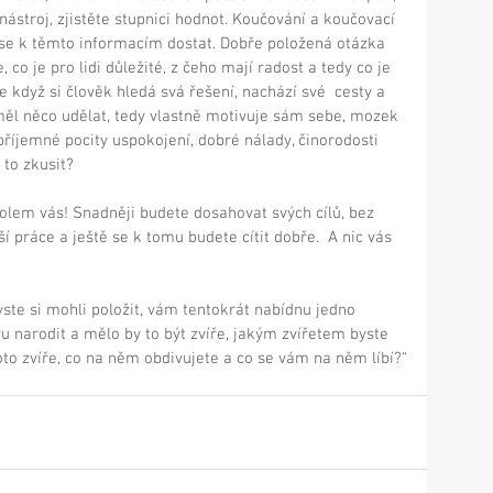
nástroj, zjistěte stupnici hodnot. Koučování a koučovací 
ak se k těmto informacím dostat. Dobře položená otázka 
 co je pro lidi důležité, z čeho mají radost a tedy co je 
 když si člověk hledá svá řešení, nachází své  cesty a 
 měl něco udělat, tedy vlastně motivuje sám sebe, mozek 
 příjemné pocity uspokojení, dobré nálady, činorodosti 
ť to zkusit? 
kolem vás! Snadněji budete dosahovat svých cílů, bez 
ší práce a ještě se k tomu budete cítit dobře.  A nic vás 
ste si mohli položit, vám tentokrát nabídnu jedno 
u narodit a mělo by to být zvíře, jakým zvířetem byste 
toto zvíře, co na něm obdivujete a co se vám na něm líbí?“