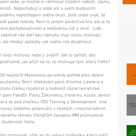
sami sebe, je možné si všimnout zvláštní radosti, zájmu, 
plnosti. Nepochybují o sobě ani o svém budoucím 
Nemo
astému nepochopení svého okolí. Jistě znáte zvyk, že 
jako 
vidí padat hvězdy. Není to jenom pověrčivá hra, ale je to 
áno pochybovačností a nedůvěrou lidí z okolí.  Lidé, 
zdánlivě vše daří bez námahy, mají silnou motivaci, 
, ale hledají způsoby, jak svého cíle dosáhnout. 
 svoji motivaci nebo ji zvýšil? Jak to zařídit, aby 
dřízené, jak přijít na to, co motivuje tým, který řídíte? 
 Od nejstarší Maslowovy pyramidy potřeb přes dělení 
současnou Teorii očekávání pánů Vrooma, Lawlera a 
ohoto článku rozebírat a hodnotit různé teoretické 
m paní PaedDr. Pavlu Žákovskou, trenérku, kouče, senior 
která se pod značkou VDS Training a Development  více 
rozvoji lidského potenciálu v českých i mezinárodních 
 k danému tématu čtenářům časopisu MM průmyslové 
 zkušenosti řekla. 
ebo motivovat, vždy se mi vybaví myšlenka, která patří 