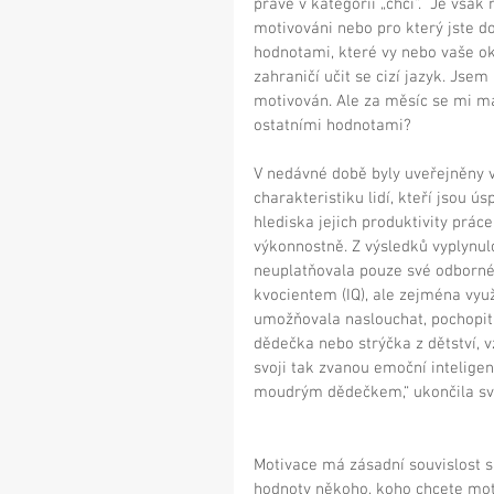
právě v kategorii „chci“.  Je však
motivováni nebo pro který jste do
hodnotami, které vy nebo vaše oko
zahraničí učit se cizí jazyk. Jsem
motivován. Ale za měsíc se mi má
ostatními hodnotami? 
V nedávné době byly uveřejněny 
charakteristiku lidí, kteří jsou ú
hlediska jejich produktivity práce
výkonnostně. Z výsledků vyplynulo
neuplatňovala pouze své odborné 
kvocientem (IQ), ale zejména využí
umožňovala naslouchat, pochopit,
dědečka nebo strýčka z dětství, v
svoji tak zvanou emoční intelige
moudrým dědečkem,“ ukončila své
Motivace má zásadní souvislost s
hodnoty někoho, koho chcete moti