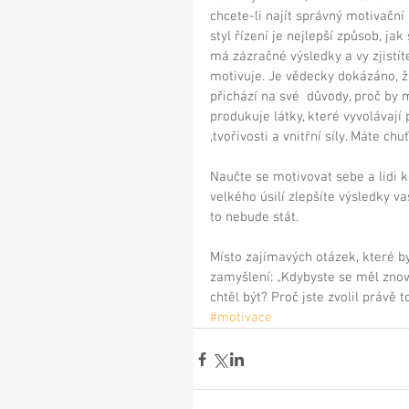
chcete-li najít správný motivační 
styl řízení je nejlepší způsob, j
má zázračné výsledky a vy zjistíte,
motivuje. Je vědecky dokázáno, že
přichází na své  důvody, proč by
produkuje látky, které vyvolávají
,tvořivosti a vnitřní síly. Máte chu
Naučte se motivovat sebe a lidi 
velkého úsilí zlepšíte výsledky va
to nebude stát. 
Místo zajímavých otázek, které by
zamyšlení: „Kdybyste se měl znov
chtěl být? Proč jste zvolil právě 
#motivace