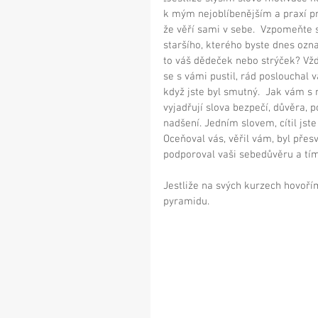
k mým nejoblíbenějším a praxí pro
že věří sami v sebe.  Vzpomeňte s
staršího, kterého byste dnes označ
to váš dědeček nebo strýček? Vžd
se s vámi pustil, rád poslouchal v
když jste byl smutný.  Jak vám s n
vyjadřují slova bezpečí, důvěra, 
nadšení. Jedním slovem, cítil jst
Oceňoval vás, věřil vám, byl přes
podporoval vaši sebedůvěru a tím
Jestliže na svých kurzech hovoří
pyramidu. 