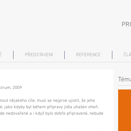
PR
Ě
PŘEDSTAVENÍ
REFERENCE
ČL
Téma
trum, 2009 
nout nějakého cíle, musí se nejprve ujistit, že jeho 
jné, jako kdyby byl během přípravy jídla uhašen oheň. 