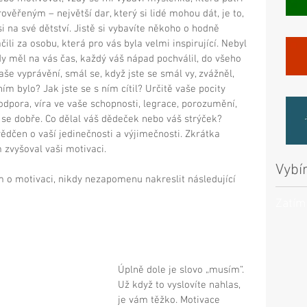
věřeným – největší dar, který si lidé mohou dát, je to, 
i na své dětství. Jistě si vybavíte někoho o hodně 
ili za osobu, která pro vás byla velmi inspirující. Nebyl 
y měl na vás čas, každý váš nápad pochválil, do všeho 
aše vyprávění, smál se, když jste se smál vy, zvážněl, 
ím bylo? Jak jste se s ním cítil? Určitě vaše pocity 
podpora, víra ve vaše schopnosti, legrace, porozumění, 
e se dobře. Co dělal váš dědeček nebo váš strýček? 
vědčen o vaší jedinečnosti a výjimečnosti. Zkrátka 
 zvyšoval vaši motivaci. 
Vybír
m o motivaci, nikdy nezapomenu nakreslit následující 
Zatím
Úplně dole je slovo „musím“. 
Už když to vyslovíte nahlas, 
je vám těžko. Motivace 