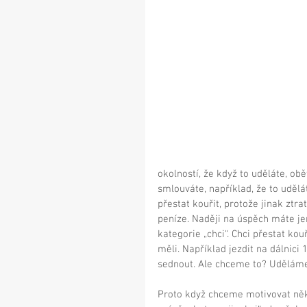
okolností, že když to uděláte, ob
smlouváte, například, že to udělá
přestat kouřit, protože jinak zt
peníze. Naději na úspěch máte jen
kategorie „chci“. Chci přestat ko
měli. Například jezdit na dálnici 
sednout. Ale chceme to? Uděláme
Proto když chceme motivovat něko