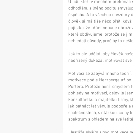
U lidí, kteří v mnohém překonali 
odhodlání, silného pocitu smyslu
úspěchu. A to všechno navzdory č
člověk si má tiše něco přát, když 
pojistka, že přání nebude ohrožov
které obdivujeme, protože se jim 
nehledají důvody, proč by to nešlo
Jak to ale udělat, aby člověk našel
nadřízený dokázal motivovat své po
Motivací se zabývá mnoho teorií.
motivace podle Herzberga až po 
Portera. Protože není  smyslem t
pohledy na motivaci, oslovila jse
konzultantku a majitelku firmy, 
jak patnáct let věnuje podpoře a 
společnostech, s otázkou, co by
spektrum s ohledem na své letité
„Jestliže slyším slovo motivace n