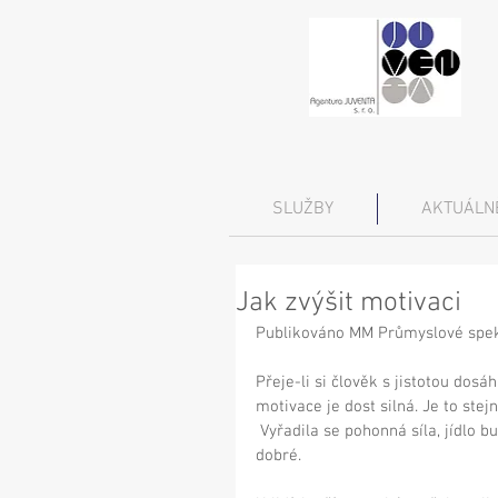
SLUŽBY
AKTUÁLN
Jak zvýšit motivaci
Publikováno MM Průmyslové spek
Přeje-li si člověk s jistotou dosáh
motivace je dost silná. Je to ste
 Vyřadila se pohonná síla, jídlo bude nedovařené a i když bylo dobře připravené, nebude 
dobré. 