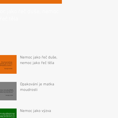
Opakování je matka
c jako řeč duše, nemoc
moudrosti
řeč těla
Nemoc jako řeč duše,
nemoc jako řeč těla
Opakování je matka
moudrosti
Nemoc jako výzva