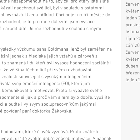
 nutné nezapomenout na to, aby cíl, pro který jste silně 
červen
kázali nadchnout své lidi, byl v souladu s ostatními 
květen
lí vyznává. Uvedu příklad. Chci odjet na tři měsíce do 
leden 
 rozhodnut, je to pro mne důležité, jsem vysoce 
prosin
 narodit dítě. Je mé rozhodnutí v souladu s mými 
listop
říjen 
září 2
výsledky výzkumu pana Goldmana, jenž byl zaměřen na 
červen
spěšní jednak z hlediska jejich vztahů a zároveň z 
květen
, to znamená lidí, kteří byli vysoce hodnoceni sociálně i 
duben 
, že většina těchto lidí při svém rozhodování 
březen
znalosti související s vysokým inteligenčním 
leden 
vala svoji emoční inteligenci (EQ), která jim 
 komunikovat a motivovat. Proto si vybavte svého 
zpomeňte si, jak a proč vám s ním bylo dobře, využijte 
nci a buďte i vy svým spolupracovníkům jakýmsi 
 povídání paní doktorka Žákovská. 
 hodnotami, které člověk vyznává. Proto znáte-li 
vovat, určitě zvolíte dobře způsob motivace. A naopak, 