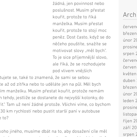
žádná, jen povinnost nebo 
poslušnost. Musím přestat 
Arch
kouřit, protože to říká 
manželka. Musím přestat 
červen
kouřit, protože to stojí moc 
březen
peněz. Dost často, když se do 
únor 2
něčeho pouštíte, snažíte se 
prosin
motivovat slovy „měl bych“.  
srpen 
To je sice příjemnější slovo, 
červen
ale říká, že se rozhodujete 
červen
pod vlivem vnějších 
květen
ětujete se, také to znamená, že sami se sebou 
duben 
te až od zítřka nebo to uděláte jen na půl. Měl bych 
březen
ratím manželku. Musím přestat kouřit, protože nemám 
únor 2
 tehdy, jestliže se dostanete do nejvyšší kolonky, do 
leden 
uřit.“ Tam už není žádné protože. Všichni víme, co bychom 
prosin
130 km rychlostí nebo pustit starší paní v autobuse 
listop
 to? 
říjen 
září 2
ho jiného, musíme dbát na to, aby dosažení cíle měl 
srpen 