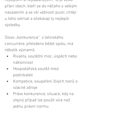
nejlepším a nejžádanějším. To je velké 
přání všech, kteří se do něčeho s velkým 
nasazením a se vší vážností pustí, chtějí 
u toho setrvat a očekávají ty nejlepší 
výsledky. 
Slovo „konkurence“  z latinského 
concurrere, přeloženo běžet spolu, má 
několik významů:  
Rivalita, soutěžní moc, úspěch nebo 
náklonnost  
Hospodářská soutěž mezi 
podnikateli  
Kompetice, soupeření živých tvorů o 
vzácné zdroje  
Právo konkurence, situace, kdy na 
stejný případ lze použít více než 
jednu právní normu.  