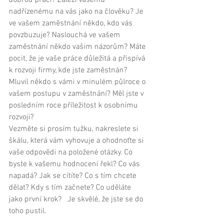
dobrou práci? Záleží vašemu 
nadřízenému na vás jako na člověku? Je 
ve vašem zaměstnání někdo, kdo vás 
povzbuzuje? Naslouchá ve vašem 
zaměstnání někdo vašim názorům? Máte 
pocit, že je vaše práce důležitá a přispívá 
k rozvoji firmy, kde jste zaměstnán? 
Mluvil někdo s vámi v minulém půlroce o 
vašem postupu v zaměstnání? Měl jste v 
posledním roce příležitost k osobnímu 
rozvoji?  
Vezměte si prosím tužku, nakreslete si 
škálu, která vám vyhovuje a ohodnoťte si 
vaše odpovědi na položené otázky. Co 
byste k vašemu hodnocení řekl? Co vás 
napadá? Jak se cítíte? Co s tím chcete 
dělat? Kdy s tím začnete? Co uděláte 
jako první krok?   Je skvělé, že jste se do 
toho pustil.