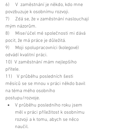
6)     V  zaměstnání je někdo, kdo mne 
povzbuzuje k osobnímu rozvoji. 
7)     Zdá se, že v zaměstnání naslouchají 
mým názorům. 
8)     Mise/účel mé společnosti mi dává 
pocit, že má práce je důležitá. 
9)     Moji spolupracovníci (kolegové) 
odvádí kvalitní práci. 
10)  V zaměstnání mám nejlepšího 
přítele. 
11)    V průběhu posledních šesti 
měsíců se se mnou v práci někdo bavil 
na téma mého osobního 
postupu/rozvoje.  
V průběhu posledního roku jsem 
měl v práci příležitost k osobnímu 
rozvoji a k tomu, abych se něco 
naučil.  