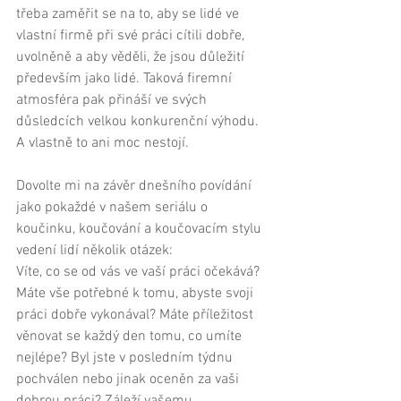
třeba zaměřit se na to, aby se lidé ve 
vlastní firmě při své práci cítili dobře, 
uvolněně a aby věděli, že jsou důležití 
především jako lidé. Taková firemní 
atmosféra pak přináší ve svých 
důsledcích velkou konkurenční výhodu.  
A vlastně to ani moc nestojí. 
Dovolte mi na závěr dnešního povídání 
jako pokaždé v našem seriálu o 
koučinku, koučování a koučovacím stylu 
vedení lidí několik otázek: 
Víte, co se od vás ve vaší práci očekává? 
Máte vše potřebné k tomu, abyste svoji 
práci dobře vykonával? Máte příležitost 
věnovat se každý den tomu, co umíte 
nejlépe? Byl jste v posledním týdnu 
pochválen nebo jinak oceněn za vaši 