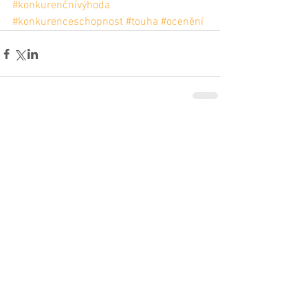
#konkurenčnívýhoda
#konkurenceschopnost
#touha
#ocenění
Komentáře
Napsat komentář...
Téma dne - Vaše zdraví