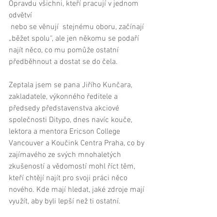
Opravdu všichni, kteří pracují v jednom 
odvětví 
 nebo se věnují  stejnému oboru, začínají 
„běžet spolu“, ale jen někomu se podaří 
najít něco, co mu pomůže ostatní 
předběhnout a dostat se do čela. 
Zeptala jsem se pana Jiřího Kunčara, 
zakladatele, výkonného ředitele a 
předsedy představenstva akciové 
společnosti Ditypo, dnes navíc kouče, 
lektora a mentora Ericson College 
Vancouver a Koučink Centra Praha, co by 
zajímavého ze svých mnohaletých 
zkušeností a vědomostí mohl říct těm, 
kteří chtějí najít pro svoji práci něco 
nového. Kde mají hledat, jaké zdroje mají 
využít, aby byli lepší než ti ostatní. 