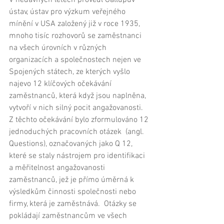
V nedávných letech provedl Gallupův 
ústav, ústav pro výzkum veřejného 
mínění v USA založený již v roce 1935, 
mnoho tisíc rozhovorů se zaměstnanci 
na všech úrovních v různých 
organizacích a společnostech nejen ve 
Spojených státech, ze kterých vyšlo 
najevo 12 klíčových očekávání 
zaměstnanců, která když jsou naplněna, 
vytvoří v nich silný pocit angažovanosti. 
Z těchto očekávání bylo zformulováno 12 
jednoduchých pracovních otázek  (angl. 
Questions), označovaných jako Q 12, 
které se staly nástrojem pro identifikaci 
a měřitelnost angažovanosti 
zaměstnanců, jež je přímo úměrná k 
výsledkům činnosti společnosti nebo 
firmy, která je zaměstnává.  Otázky se 
pokládají zaměstnancům ve všech 