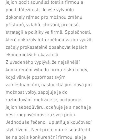
jejich pocit sounáležitosti s firmou a 
pocit důležitosti. To vše vytvořilo 
dokonalý rámec pro možnou změnu 
přístupů, vztahů, chování, procesů, 
strategií a politiky ve firmě. Společnosti, 
které dokázaly tuto zpětnou vazbu využít, 
začaly prokazatelně dosahovat lepších 
ekonomických ukazatelů. 
Z uvedeného vyplývá, že nejsilnější 
konkurenční výhodu firma získá tehdy, 
když věnuje pozornost svým 
zaměstnancům, naslouchá jim, dává jim 
možnost volby, zapojuje je do 
rozhodování, motivuje je, podporuje 
jejich sebedůvěru, oceňuje je a nechá je 
nést zodpovědnost za svoji práci. 
Jednoduše řečeno,  uplatňuje koučovací 
styl  řízení.  Není proto nutné soustředit 
se na boj s konkurenční firmou, ale je 