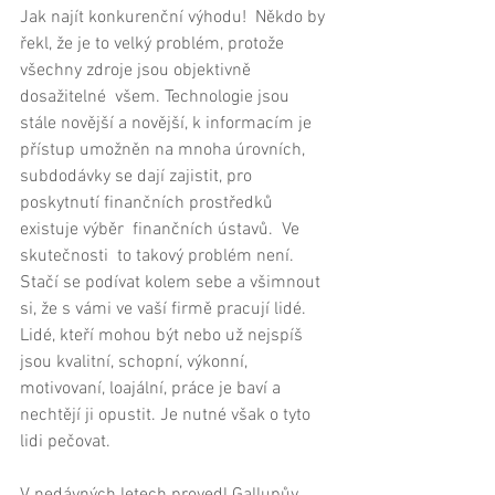
Jak najít konkurenční výhodu!  Někdo by 
řekl, že je to velký problém, protože 
všechny zdroje jsou objektivně 
dosažitelné  všem. Technologie jsou 
stále novější a novější, k informacím je 
přístup umožněn na mnoha úrovních, 
subdodávky se dají zajistit, pro 
poskytnutí finančních prostředků 
existuje výběr  finančních ústavů.  Ve 
skutečnosti  to takový problém není. 
Stačí se podívat kolem sebe a všimnout 
si, že s vámi ve vaší firmě pracují lidé. 
Lidé, kteří mohou být nebo už nejspíš 
jsou kvalitní, schopní, výkonní, 
motivovaní, loajální, práce je baví a 
nechtějí ji opustit. Je nutné však o tyto 
lidi pečovat. 