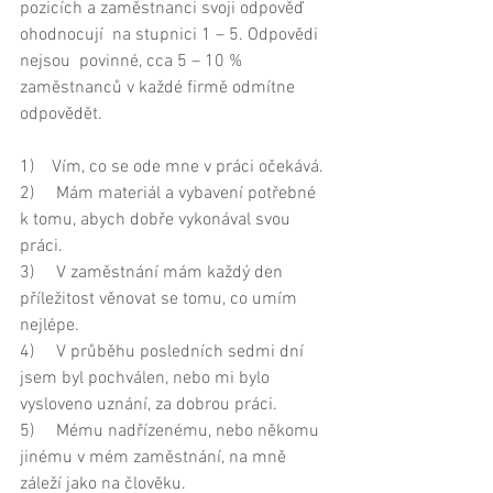
pozicích a zaměstnanci svoji odpověď 
ohodnocují  na stupnici 1 – 5. Odpovědi  
nejsou  povinné, cca 5 – 10 % 
zaměstnanců v každé firmě odmítne 
odpovědět.  
1)    Vím, co se ode mne v práci očekává. 
2)     Mám materiál a vybavení potřebné 
k tomu, abych dobře vykonával svou 
práci. 
3)     V zaměstnání mám každý den 
příležitost věnovat se tomu, co umím 
nejlépe. 
4)     V průběhu posledních sedmi dní 
jsem byl pochválen, nebo mi bylo 
vysloveno uznání, za dobrou práci. 
5)     Mému nadřízenému, nebo někomu 
jinému v mém zaměstnání, na mně 
záleží jako na člověku. 