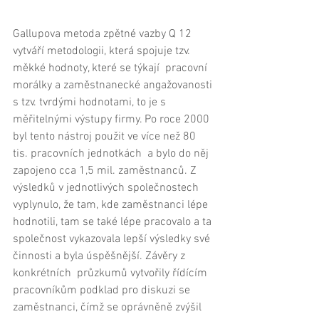
Gallupova metoda zpětné vazby Q 12 
vytváří metodologii, která spojuje tzv. 
měkké hodnoty, které se týkají  pracovní 
morálky a zaměstnanecké angažovanosti 
s tzv. tvrdými hodnotami, to je s 
měřitelnými výstupy firmy. Po roce 2000 
byl tento nástroj použit ve více než 80 
tis. pracovních jednotkách  a bylo do něj 
zapojeno cca 1,5 mil. zaměstnanců. Z 
výsledků v jednotlivých společnostech 
vyplynulo, že tam, kde zaměstnanci lépe 
hodnotili, tam se také lépe pracovalo a ta 
společnost vykazovala lepší výsledky své 
činnosti a byla úspěšnější. Závěry z 
konkrétních  průzkumů vytvořily řídícím 
pracovníkům podklad pro diskuzi se 
zaměstnanci, čímž se oprávněně zvýšil 